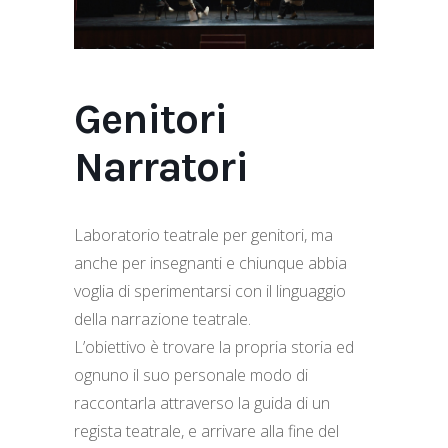
Genitori
Narratori
Laboratorio teatrale per genitori, ma
anche per insegnanti e chiunque abbia
voglia di sperimentarsi con il linguaggio
della narrazione teatrale.
L’obiettivo è trovare la propria storia ed
ognuno il suo personale modo di
raccontarla attraverso la guida di un
regista teatrale, e arrivare alla fine del