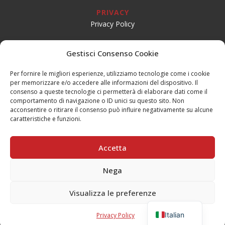
PRIVACY
Privacy Policy
SOCIAL
Gestisci Consenso Cookie
Per fornire le migliori esperienze, utilizziamo tecnologie come i cookie
per memorizzare e/o accedere alle informazioni del dispositivo. Il
CONTATTI
consenso a queste tecnologie ci permetterà di elaborare dati come il
Email:
info@teatrogiovaniteatropirata.it
comportamento di navigazione o ID unici su questo sito. Non
PEC:
atg@pec.teatrogiovani.com
acconsentire o ritirare il consenso può influire negativamente su alcune
caratteristiche e funzioni.
Sede Jesi
Tel. 0731.56590
Accetta
Mobile: 334.1684688
Nega
Sede Serra San Quirico
Tel. 0731.86634
Visualizza le preferenze
Mobile: 340.1701008
English
Italian
Privacy Policy