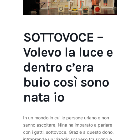
SOTTOVOCE –
Volevo la luce e
dentro c’era
buio così sono
nata io
In un mondo in cui le persone urlano e non
sanno ascoltare, Nina ha imparato a parlare
con i gatti, sottovoce. Grazie a questo dono,
intraprende un viaggio sospeso tra sogno e