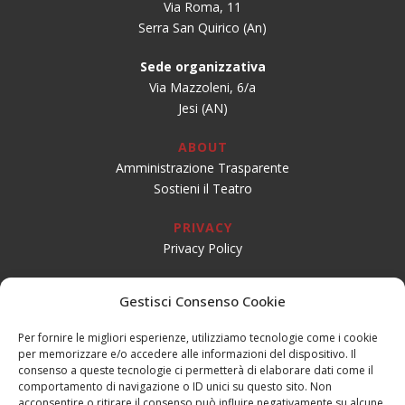
Via Roma, 11
Serra San Quirico (An)
Sede organizzativa
Via Mazzoleni, 6/a
Jesi (AN)
ABOUT
Amministrazione Trasparente
Sostieni il Teatro
PRIVACY
Privacy Policy
SOCIAL
Gestisci Consenso Cookie
Per fornire le migliori esperienze, utilizziamo tecnologie come i cookie
per memorizzare e/o accedere alle informazioni del dispositivo. Il
CONTATTI
consenso a queste tecnologie ci permetterà di elaborare dati come il
Email:
info@teatrogiovaniteatropirata.it
comportamento di navigazione o ID unici su questo sito. Non
PEC:
atg@pec.teatrogiovani.com
acconsentire o ritirare il consenso può influire negativamente su alcune