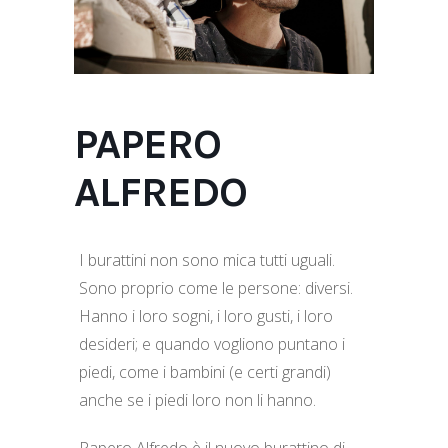
PAPERO
ALFREDO
I burattini non sono mica tutti uguali.
Sono proprio come le persone: diversi.
Hanno i loro sogni, i loro gusti, i loro
desideri; e quando vogliono puntano i
piedi, come i bambini (e certi grandi)
anche se i piedi loro non li hanno.
Papero Alfredo è il nuovo burattino di