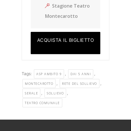
Stagione Teatro
Montecarotto
ACQUISTA IL BIGLIETTO
Tags:
,
,
ASP AMBITO 9
DAI 5 ANNI
,
,
MONTECAROTTO
RETE DEL SOLLIEVO
,
,
SERALE
SOLLIEVO
TEATRO COMUNALE