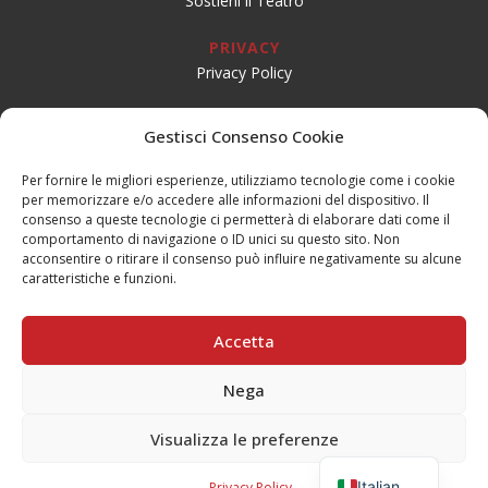
Sostieni il Teatro
PRIVACY
Privacy Policy
SOCIAL
Gestisci Consenso Cookie
Per fornire le migliori esperienze, utilizziamo tecnologie come i cookie
per memorizzare e/o accedere alle informazioni del dispositivo. Il
CONTATTI
consenso a queste tecnologie ci permetterà di elaborare dati come il
Email:
info@teatrogiovaniteatropirata.it
comportamento di navigazione o ID unici su questo sito. Non
PEC:
atg@pec.teatrogiovani.com
acconsentire o ritirare il consenso può influire negativamente su alcune
caratteristiche e funzioni.
Sede Jesi
Tel. 0731.56590
Accetta
Mobile: 334.1684688
Nega
Sede Serra San Quirico
Tel. 0731.86634
Visualizza le preferenze
Mobile: 340.1701008
English
Italian
Privacy Policy