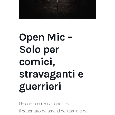
Open Mic –
Solo per
comici,
stravaganti e
guerrieri
Un corso di recitazione serale,
frequentato da amanti del teatro e da