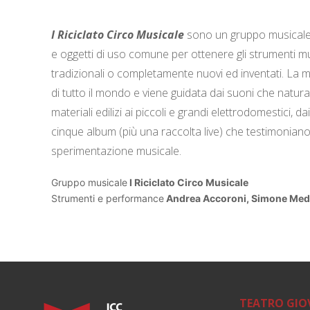
I Riciclato Circo Musicale
sono un gruppo musicale it
e oggetti di uso comune per ottenere gli strumenti musi
tradizionali o completamente nuovi ed inventati. La mu
di tutto il mondo e viene guidata dai suoni che natura
materiali edilizi ai piccoli e grandi elettrodomestici, da
cinque album (più una raccolta live) che testimoniano
sperimentazione musicale.
Gruppo musicale
I Riciclato Circo Musicale
Strumenti e performance
Andrea Accoroni, Simone Medor
TEATRO GIO