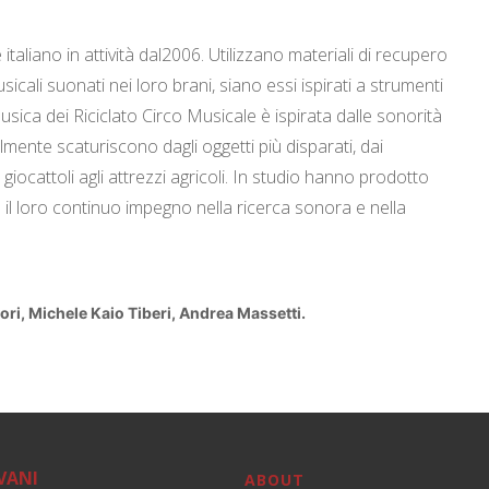
aliano in attività dal2006. Utilizzano materiali di recupero
cali suonati nei loro brani, siano essi ispirati a strumenti
sica dei Riciclato Circo Musicale è ispirata dalle sonorità
lmente scaturiscono dagli oggetti più disparati, dai
i giocattoli agli attrezzi agricoli. In studio hanno prodotto
 il loro continuo impegno nella ricerca sonora e nella
i, Michele Kaio Tiberi, Andrea
Massetti.
VANI
ABOUT