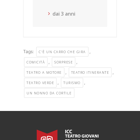
dai 3 anni
Tags:
,
C'È UN CARRO CHE GIRA
,
,
COMICITÀ
SORPRESE
,
,
TEATRO A MOTORE
TEATRO ITINERANTE
,
,
TEATRO VERDE
TURISMO
UN NONNO DA CORTILE