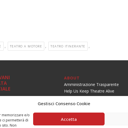
,
,
,
E
TEATRO A MOTORE
TEATRO ITINERANTE
VANI
ABOUT
ATA
Amministrazione Trasparente
IALE
Help Us Keep Theatre Alive
 organizzativa
Gestisci Consenso Cookie
PRIVACY
Privacy Policy
co (An)
per memorizzare e/o
Accetta
e ci permetterà di
SOCIAL
 sito. Non
ativa