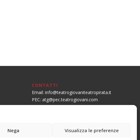
CONTATTI
Email:
info@teatrogiovaniteatropirata.it
PEC:
atg@pec.teatrogiovani.com
Sede Jesi
Tel. 0731.56590
Mobile: 334.1684688
Nega
Visualizza le preferenze