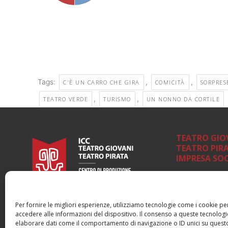
Tags:
,
,
C'È UN CARRO CHE GIRA
COMICITÀ
SORPRES
,
,
TEATRO VERDE
TURISMO
UN NONNO DA CORTILE
TEATRO GIO
TEATRO PIR
IMPRESA SOC
Sede legale e
Via Roma, 11
Serra San Quiri
Per fornire le migliori esperienze, utilizziamo tecnologie come i cookie 
accedere alle informazioni del dispositivo. Il consenso a queste tecnologi
elaborare dati come il comportamento di navigazione o ID unici su questo
Sede organizz