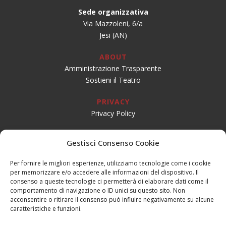
Sede organizzativa
Via Mazzoleni, 6/a
Jesi (AN)
ABOUT
Amministrazione Trasparente
Sostieni il Teatro
PRIVACY
Privacy Policy
SOCIAL
Gestisci Consenso Cookie
Per fornire le migliori esperienze, utilizziamo tecnologie come i cookie
per memorizzare e/o accedere alle informazioni del dispositivo. Il
CONTATTI
consenso a queste tecnologie ci permetterà di elaborare dati come il
Email:
info@teatrogiovaniteatropirata.it
comportamento di navigazione o ID unici su questo sito. Non
PEC:
atg@pec.teatrogiovani.com
acconsentire o ritirare il consenso può influire negativamente su alcune
caratteristiche e funzioni.
Sede Jesi