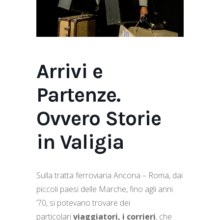
Arrivi e
Partenze.
Ovvero Storie
in Valigia
Sulla tratta ferroviaria Ancona – Roma, dai
piccoli paesi delle Marche, fino agli anni
’70, si potevano trovare dei
particolari
viaggiatori, i corrieri
, che