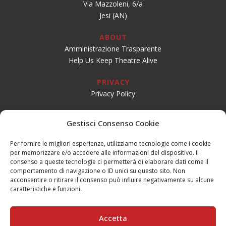
Via Mazzoleni, 6/a
Jesi (AN)
ABOUT
Amministrazione Trasparente
Help Us Keep Theatre Alive
PRIVACY
Privacy Policy
SOCIAL
Gestisci Consenso Cookie
Per fornire le migliori esperienze, utilizziamo tecnologie come i cookie
per memorizzare e/o accedere alle informazioni del dispositivo. Il
CONTATTI
consenso a queste tecnologie ci permetterà di elaborare dati come il
Email:
info@teatrogiovaniteatropirata.it
comportamento di navigazione o ID unici su questo sito. Non
PEC:
atg@pec.teatrogiovani.com
acconsentire o ritirare il consenso può influire negativamente su alcune
caratteristiche e funzioni.
Sede Jesi
Tel. 0731.56590
Accetta
Mobile: 334.1684688