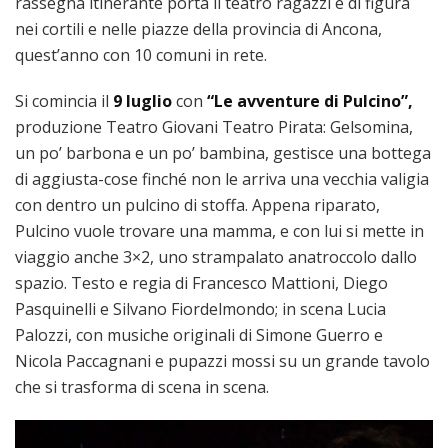
rassegna itinerante porta il teatro ragazzi e di figura
nei cortili e nelle piazze della provincia di Ancona,
quest’anno con 10 comuni in rete.
Si comincia il
9 luglio
con
“Le avventure di Pulcino”,
produzione Teatro Giovani Teatro Pirata: Gelsomina,
un po’ barbona e un po’ bambina, gestisce una bottega
di aggiusta-cose finché non le arriva una vecchia valigia
con dentro un pulcino di stoffa. Appena riparato,
Pulcino vuole trovare una mamma, e con lui si mette in
viaggio anche 3×2, uno strampalato anatroccolo dallo
spazio. Testo e regia di Francesco Mattioni, Diego
Pasquinelli e Silvano Fiordelmondo; in scena Lucia
Palozzi, con musiche originali di Simone Guerro e
Nicola Paccagnani e pupazzi mossi su un grande tavolo
che si trasforma di scena in scena.