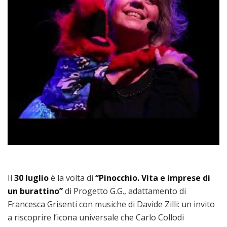
Il
30 luglio
è la volta di
“Pinocchio. Vita e imprese di
un burattino”
di Progetto G.G., adattamento di
Francesca Grisenti con musiche di Davide Zilli: un invito
a riscoprire l’icona universale che Carlo Collodi