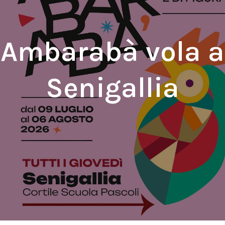
Ambarabà vola a
Senigallia