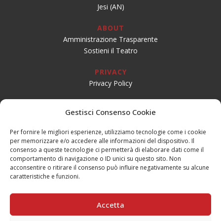
Jesi (AN)
ABOUT
Amministrazione Trasparente
Sostieni il Teatro
PRIVACY
Privacy Policy
SOCIAL
Gestisci Consenso Cookie
Per fornire le migliori esperienze, utilizziamo tecnologie come i cookie
per memorizzare e/o accedere alle informazioni del dispositivo. Il
CONTATTI
consenso a queste tecnologie ci permetterà di elaborare dati come il
Email:
info@teatrogiovaniteatropirata.it
comportamento di navigazione o ID unici su questo sito. Non
PEC:
atg@pec.teatrogiovani.com
acconsentire o ritirare il consenso può influire negativamente su alcune
caratteristiche e funzioni.
Sede Jesi
Tel. 0731.56590
Accetta
Mobile: 334.1684688