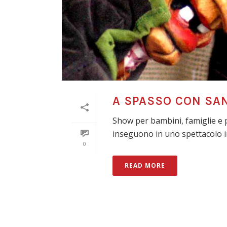
A SPASSO CON SA
Show per bambini, famiglie e pu
inseguono in uno spettacolo in 
0
READ MORE