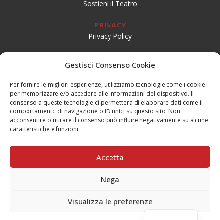
Sostieni il Teatro
PRIVACY
Privacy Policy
SOCIAL
Gestisci Consenso Cookie
Per fornire le migliori esperienze, utilizziamo tecnologie come i cookie
per memorizzare e/o accedere alle informazioni del dispositivo. Il
CONTATTI
consenso a queste tecnologie ci permetterà di elaborare dati come il
Email:
info@teatrogiovaniteatropirata.it
comportamento di navigazione o ID unici su questo sito. Non
PEC:
atg@pec.teatrogiovani.com
acconsentire o ritirare il consenso può influire negativamente su alcune
caratteristiche e funzioni.
Sede Jesi
Tel. 0731.56590
Accetta
Mobile: 334.1684688
Nega
Sede Serra San Quirico
Tel. 0731.86634
Visualizza le preferenze
Mobile: 340.1701008
English