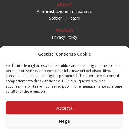
ABOUT
Amministrazione Trasparente
Sostieni il Teatro
PRIVACY
Privacy Policy
SOCIAL
Gestisci Consenso Cookie
Per fornire le migliori esperienze, utilizziamo tecnologie come i cookie
per memorizzare e/o accedere alle informazioni del dispositivo. Il
CONTATTI
consenso a queste tecnologie ci permetterà di elaborare dati come il
Email:
info@teatrogiovaniteatropirata.it
comportamento di navigazione o ID unici su questo sito. Non
PEC:
atg@pec.teatrogiovani.com
acconsentire o ritirare il consenso può influire negativamente su alcune
caratteristiche e funzioni.
Sede Jesi
Tel. 0731.56590
Accetta
Mobile: 334.1684688
Nega
Sede Serra San Quirico