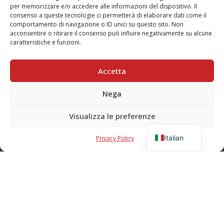
per memorizzare e/o accedere alle informazioni del dispositivo. Il
consenso a queste tecnologie ci permetterà di elaborare dati come il
PRIVACY
comportamento di navigazione o ID unici su questo sito. Non
Privacy Policy
acconsentire o ritirare il consenso può influire negativamente su alcune
caratteristiche e funzioni.
SOCIAL
Accetta
CONTATTI
Nega
Email:
info@teatrogiovaniteatropirata.it
PEC:
atg@pec.teatrogiovani.com
Visualizza le preferenze
English
Sede Jesi
Italian
Privacy Policy
Tel. 0731.56590
Mobile: 334.1684688
Sede Serra San Quirico
Tel. 0731.86634
Mobile: 340.1701008