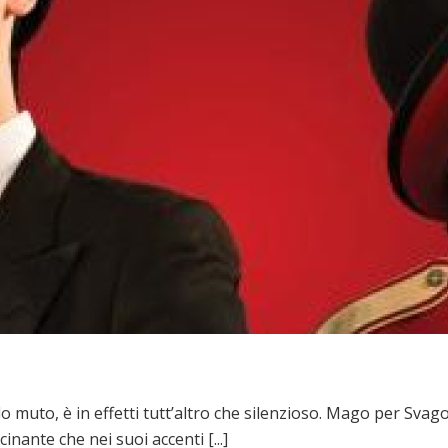
muto, è in effetti tutt’altro che silenzioso. Mago per Svago s
nante che nei suoi accenti [...]