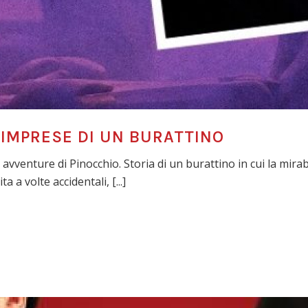
E IMPRESE DI UN BURATTINO
 avventure di Pinocchio. Storia di un burattino in cui la mirabi
a a volte accidentali, [...]