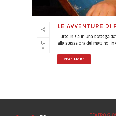
LE AVVENTURE DI 
Tutto inizia in una bottega do
alla stessa ora del mattino, in 
0
READ MORE
TEATRO GIO