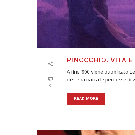
PINOCCHIO. VITA 
A fine ‘800 viene pubblicato Le
di scena narra le peripezie di vit
0
READ MORE