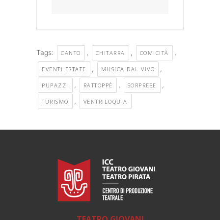
Tags:
,
,
,
CANTO
CHITARRA
COMICITÀ
,
,
EVENTI ESTATE
MUSICA DAL VIVO
,
,
,
PUPAZZI
RATTOPPÈ
SORPRESE
,
TURISMO
VENTRILOQUIA
TEATRO GIOVANI