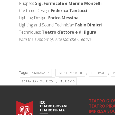
Puppets
Sig. Formicola e Marina Montelli
Costume Design:
Federica Tantucci
Lighting Design:
Enrico Messina
Lighting and Sound Technician
Fabio Dimitri
Techniques:
Teatro d’attore e di figura
With the support of: Alte Marche Creative
Tags:
,
,
,
AMBARABA
EVENTI MARCHE
FESTIVAL
P
,
SERRA SAN QUIRICO
TURISMO
TEATRO GIO
TEATRO PIR
IMPRESA SOC