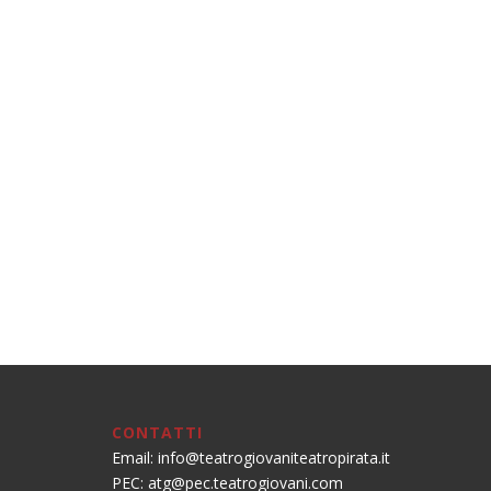
CONTATTI
Email:
info@teatrogiovaniteatropirata.it
PEC:
atg@pec.teatrogiovani.com