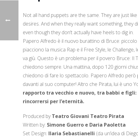
Not all hand puppets are the same. They are just like
desires. And when they really want something, they dig 
even though they don’t actually have heels to dig in.
Papero Alfredo è il nuovo burattino di Bruce: piccolo
piacciono la musica Rap e il Free Style, le Challenge, le
va giù. Questo è un problema per il povero Bruce: Il Te
chiedono sempre. Una mattina, dopo 120 giorni chiusi 
chiedono di fare lo spettacolo. Papero Alfredo però p
davanti al suo computer! Altro che Pirata, lui è uno 
rapporto tra vecchio e nuovo, tra babbi e figli:
rincorrersi per l’eternità.
Produced by
Teatro Giovani Teatro Pirata
Written by:
Simone Guerro e Daria Paoletta
Set Design:
Ilaria Sebastianelli
(da un’idea di Diego