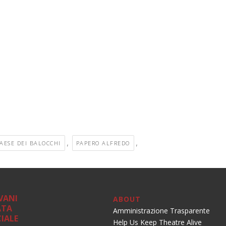
,
,
AESE DEI BALOCCHI
PAPERO ALFREDO
VANI
ABOUT
ATA
Amministrazione Trasparente
IALE
Help Us Keep Theatre Alive