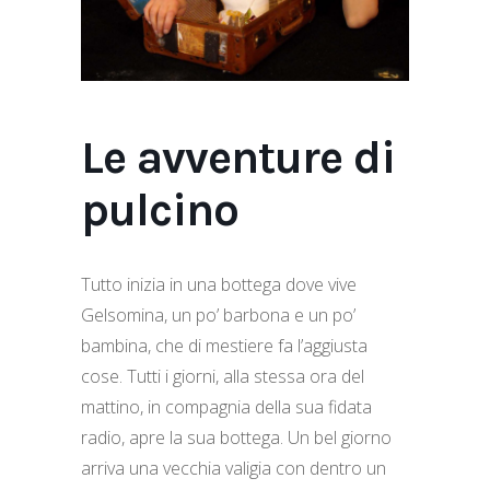
Le avventure di
pulcino
Tutto inizia in una bottega dove vive
Gelsomina, un po’ barbona e un po’
bambina, che di mestiere fa l’aggiusta
cose. Tutti i giorni, alla stessa ora del
mattino, in compagnia della sua fidata
radio, apre la sua bottega. Un bel giorno
arriva una vecchia valigia con dentro un