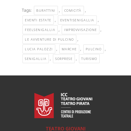
Tags:
,
,
BURATTINI
COMICITÀ
,
,
EVENTI ESTATE
EVENTISENIGALLIA
,
,
FEELSENIGALLIA
IMPROVVISAZIONE
,
LE AVVENTURE DI PULCINO
,
,
,
LUCIA PALOZZI
MARCHE
PULCINO
,
,
SENIGALLIA
SORPRESE
TURISMO
TEATRO GIOVANI