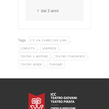
dai 3 anni
Tags:
,
C'È UN CARRO CHE GIRA
,
,
COMICITÀ
SORPRESE
,
,
TEATRO A MOTORE
TEATRO ITINERANTE
,
TEATRO VERDE
TURISMO