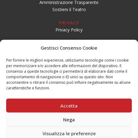
Amministrazione Trasparente
Sostieni il Teatro
PRIVACY
Privacy Policy
SOCIAL
Gestisci Consenso Cookie
Per fornire le migliori esperienze, utilizziamo tecnologie come i cookie
per memorizzare e/o accedere alle informazioni del dispositivo. Il
CONTATTI
consenso a queste tecnologie ci permetterà di elaborare dati come il
Email:
info@teatrogiovaniteatropirata.it
comportamento di navigazione o ID unici su questo sito. Non
PEC:
atg@pec.teatrogiovani.com
acconsentire o ritirare il consenso può influire negativamente su alcune
caratteristiche e funzioni.
Sede Jesi
Tel. 0731.56590
Accetta
Mobile: 334.1684688
Nega
Sede Serra San Quirico
Tel. 0731.86634
Visualizza le preferenze
Mobile: 340.1701008
English