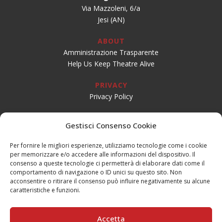
Via Mazzoleni, 6/a
Jesi (AN)
ABOUT
Amministrazione Trasparente
Help Us Keep Theatre Alive
PRIVACY
Privacy Policy
SOCIAL
Gestisci Consenso Cookie
Per fornire le migliori esperienze, utilizziamo tecnologie come i cookie
per memorizzare e/o accedere alle informazioni del dispositivo. Il
CONTATTI
consenso a queste tecnologie ci permetterà di elaborare dati come il
Email:
info@teatrogiovaniteatropirata.it
comportamento di navigazione o ID unici su questo sito. Non
PEC:
atg@pec.teatrogiovani.com
acconsentire o ritirare il consenso può influire negativamente su alcune
caratteristiche e funzioni.
Sede Jesi
Tel. 0731.56590
Accetta