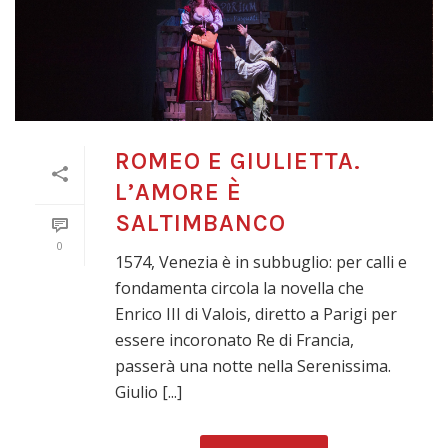
ROMEO E GIULIETTA.
L’AMORE È
SALTIMBANCO
0
1574, Venezia è in subbuglio: per calli e
fondamenta circola la novella che
Enrico III di Valois, diretto a Parigi per
essere incoronato Re di Francia,
passerà una notte nella Serenissima.
Giulio [...]