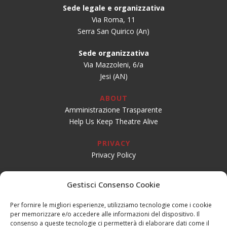
Sede legale e organizzativa
Via Roma, 11
Serra San Quirico (An)
Sede organizzativa
Via Mazzoleni, 6/a
Jesi (AN)
ABOUT
Amministrazione Trasparente
Help Us Keep Theatre Alive
PRIVACY
Privacy Policy
SOCIAL
Gestisci Consenso Cookie
Per fornire le migliori esperienze, utilizziamo tecnologie come i cookie
per memorizzare e/o accedere alle informazioni del dispositivo. Il
CONTATTI
consenso a queste tecnologie ci permetterà di elaborare dati come il